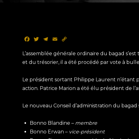
F
T
T
E
C
a
w
e
m
o
c
i
l
a
p
L’assemblée générale ordinaire du bagad s’est
e
t
e
i
y
et du trésorier, il a été procédé par vote à bul
b
t
g
l
L
o
e
r
i
Le président sortant Philippe Laurent n’étant 
o
r
a
n
k
m
k
action. Patrice Marion a été élu président de l’as
Le nouveau Conseil d’administration du bagad
Bonno Blandine –
membre
Bonno Erwan –
vice-président