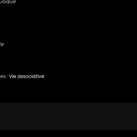
musique
te
Vie associative
es
es :