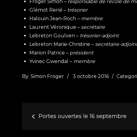
Froger Simon –
responsable de l’école de 
Glémot René –
trésorier
Halouin Jean-Roch –
membre
Laurent Véronique –
secrétaire
Lebreton Goulven –
trésorier-adjoint
Lebreton Marie-Christine –
secrétaire-adjoin
Marion Patrice –
président
Yvinec Gwendal –
membre
Posted
Categori
By:
Simon Froger
3 octobre 2016
Categori
on
:
Navigation
Portes ouvertes le 16 septembre
de