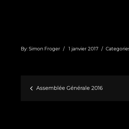
Posted
Categorie
By:
Simon Froger
1 janvier 2017
Categories
on
:
Navigation
Assemblée Générale 2016
de
l’article