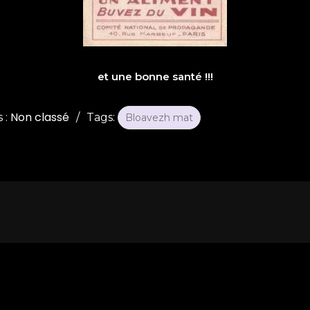
et une bonne santé !!!
s
Non classé
 :
Tags:
Bloavezh mat