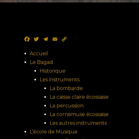
F
T
T
E
C
a
w
e
m
o
c
i
l
a
p
Accueil
e
t
e
i
y
Le Bagad
b
t
g
l
L
Historique
o
e
r
i
Les instruments
o
r
a
n
k
m
k
La bombarde
La caisse claire écossaise
La percussion
La cornemuse écossaise
Les autres instruments
L’école de Musique