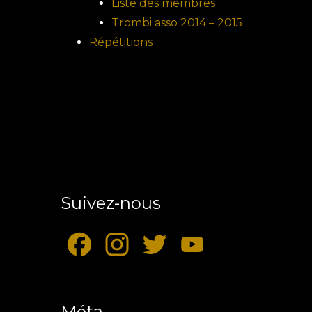
Liste des membres
Trombi asso 2014 – 2015
Répétitions
Suivez-nous
F
I
T
Y
a
n
w
o
Méta
c
s
i
u