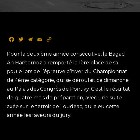
F
T
T
E
C
a
w
e
m
o
c
i
l
a
p
Pour la deuxième année consécutive, le Bagad
e
t
e
i
y
An Hanternoz a remporté la 1ère place de sa
b
t
g
l
L
poule lors de l’épreuve d’hiver du Championnat
o
e
r
i
de 4ème catégorie, qui se déroulait ce dimanche
o
r
a
n
k
m
k
au Palais des Congrès de Pontivy. C’est le résultat
de quatre mois de préparation, avec une suite
axée sur le terroir de Loudéac, qui a eu cette
année les faveurs du jury.