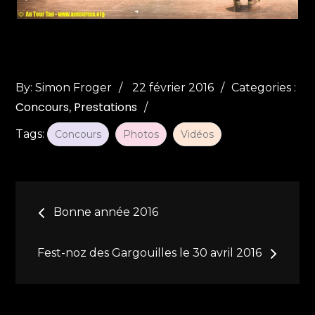
Posted
Categories
By:
Simon Froger
22 février 2016
Categories :
Concours
Prestations
on
:
Tags:
Concours
Photos
Vidéos
Navigation
Bonne année 2016
de
Fest-noz des Gargouilles le 30 avril 2016
l’article