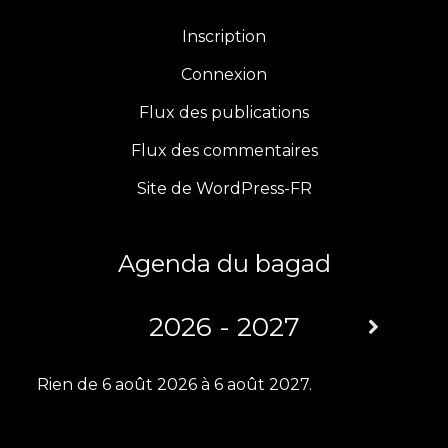
e
t
t
T
Inscription
b
a
t
u
Connexion
Flux des publications
o
g
e
b
Flux des commentaires
o
r
r
e
Site de WordPress-FR
k
a
m
Agenda du bagad
2026 - 2027
Rien de 6 août 2026 à 6 août 2027.