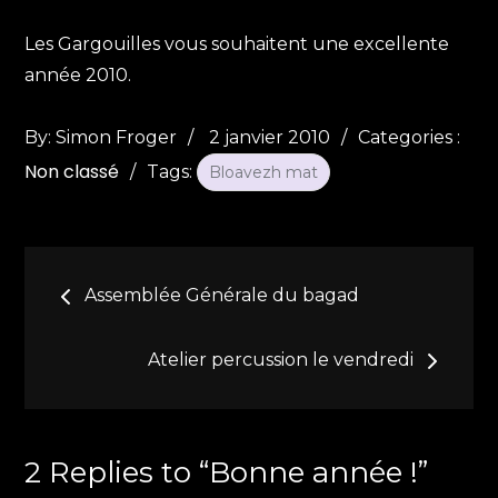
Les Gargouilles vous souhaitent une excellente
année 2010.
Posted
Categories
By:
Simon Froger
2 janvier 2010
Categories :
on
:
Non classé
Tags:
Bloavezh mat
Navigation
Assemblée Générale du bagad
de
Atelier percussion le vendredi
l’article
2 Replies to “Bonne année !”