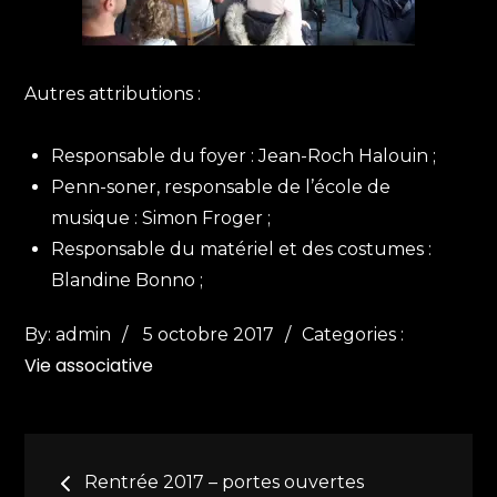
Autres attributions :
Responsable du foyer : Jean-Roch Halouin ;
Penn-soner, responsable de l’école de
musique : Simon Froger ;
Responsable du matériel et des costumes :
Blandine Bonno ;
Posted
Categories
By:
admin
5 octobre 2017
Categories :
Vie associative
on
:
Navigation
Rentrée 2017 – portes ouvertes