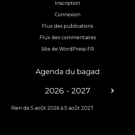
e
t
t
T
Inscription
b
a
t
u
Connexion
Flux des publications
o
g
e
b
Flux des commentaires
o
r
r
e
Site de WordPress-FR
k
a
m
Agenda du bagad
2026 - 2027
Rien de 5 août 2026 à 5 août 2027.