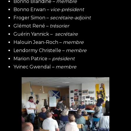
Bonno Blandine –
membre
Bonno Erwan –
vice-président
Froger Simon –
secrétaire-adjoint
Glémot René –
trésorier
Guérin Yannick –
secrétaire
Halouin Jean-Roch –
membre
Lendormy Christelle –
membre
Marion Patrice –
président
Yvinec Gwendal –
membre