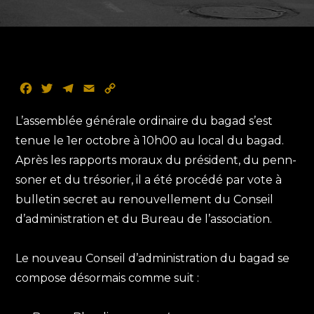
F
T
T
E
C
a
w
e
m
o
c
i
l
a
p
L’assemblée générale ordinaire du bagad s’est
e
t
e
i
y
tenue le 1er octobre à 10h00 au local du bagad.
b
t
g
l
L
Après les rapports moraux du président, du penn-
o
e
r
i
soner et du trésorier, il a été procédé par vote à
o
r
a
n
k
m
k
bulletin secret au renouvellement du Conseil
d’administration et du Bureau de l’association.
Le nouveau Conseil d’administration du bagad se
compose désormais comme suit :