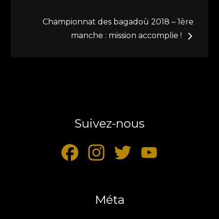
de
Championnat des bagadoù 2018 – 1ère
l’article
manche : mission accomplie !
Suivez-nous
F
I
T
Y
a
n
w
o
c
Méta
s
i
u