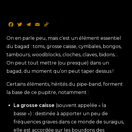
F
T
T
E
C
a
w
e
m
o
c
i
l
a
p
On en parle peu, mais c’est un élément essentiel
e
t
e
i
y
du bagad : toms, grosse caisse, cymbales, bongos,
b
t
g
l
L
tambours, woodblocks, cloches, claves, bidons…
o
e
r
i
On peut tout mettre (ou presque) dans un
o
r
a
n
k
m
k
bagad, du moment qu’on peut taper dessus !
Certains éléments, hérités du pipe-band, forment
la base de ce pupitre, notamment :
La grosse caisse
(souvent appelée « la
basse ») : destinée à apporter un peu de
fréquences graves dans ce monde de suraigus,
elle est accordée sur les bourdons des