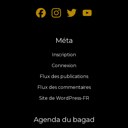
F
I
T
Y
a
n
w
o
c
Méta
s
i
u
e
t
t
T
Inscription
b
a
t
u
Connexion
Flux des publications
o
g
e
b
Flux des commentaires
o
r
r
e
Site de WordPress-FR
k
a
m
Agenda du bagad