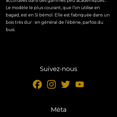
accordées dans des gammes peu académiques…
Le modèle le plus courant, que l’on utilise en
bagad, est en Si bémol. Elle est fabriquée dans un
bois très dur : en général de l’ébène, parfois du
buis.
Suivez-nous
F
I
T
Y
a
n
w
o
c
Méta
s
i
u