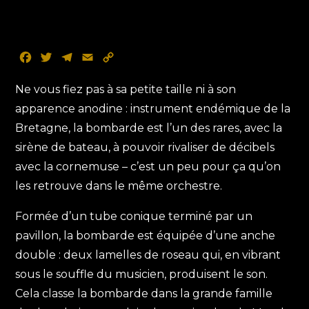
F
T
T
E
C
a
w
e
m
o
c
i
l
a
p
Ne vous fiez pas à sa petite taille ni à son
e
t
e
i
y
apparence anodine : instrument endémique de la
b
t
g
l
L
Bretagne, la bombarde est l’un des rares, avec la
o
e
r
i
sirène de bateau, à pouvoir rivaliser de décibels
o
r
a
n
k
m
k
avec la cornemuse – c’est un peu pour ça qu’on
les retrouve dans le même orchestre.
Formée d’un tube conique terminé par un
pavillon, la bombarde est équipée d’une anche
double : deux lamelles de roseau qui, en vibrant
sous le souffle du musicien, produisent le son.
Cela classe la bombarde dans la grande famille