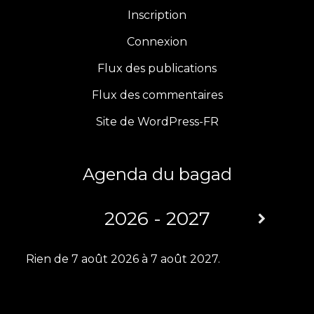
e
t
t
T
Inscription
b
a
t
u
Connexion
Flux des publications
o
g
e
b
Flux des commentaires
o
r
r
e
Site de WordPress-FR
k
a
m
Agenda du bagad
2026 - 2027
Rien de 7 août 2026 à 7 août 2027.