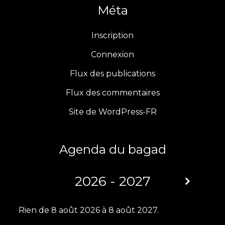
c
Méta
s
i
u
e
t
t
T
Inscription
b
a
t
u
Connexion
Flux des publications
o
g
e
b
Flux des commentaires
o
r
r
e
Site de WordPress-FR
k
a
m
Agenda du bagad
2026 - 2027
Rien de 8 août 2026 à 8 août 2027.