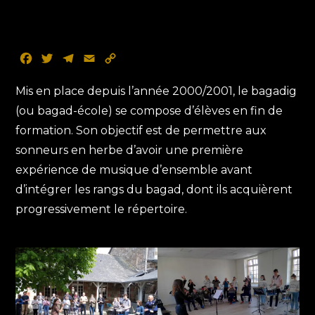
F
T
T
E
C
a
w
e
m
o
c
i
l
a
p
Mis en place depuis l’année 2000/2001, le bagadig
e
t
e
i
y
(ou bagad-école) se compose d’élèves en fin de
b
t
g
l
L
formation. Son objectif est de permettre aux
o
e
r
i
sonneurs en herbe d’avoir une première
o
r
a
n
k
m
k
expérience de musique d’ensemble avant
d’intégrer les rangs du bagad, dont ils acquièrent
progressivement le répertoire.