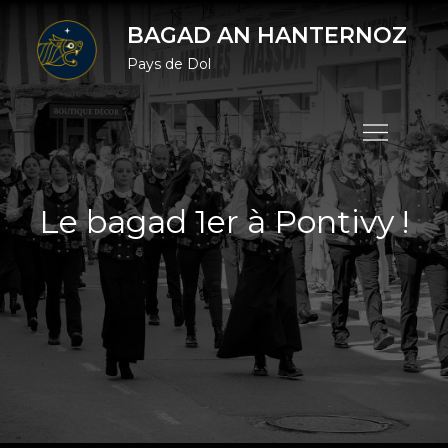
Skip
BAGAD AN HANTERNOZ
to
Pays de Dol
content
Le bagad 1er à Pontivy !