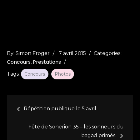
Posted
Categories
By:
Simon Froger
7 avril 2015
Categories :
Concours
Prestations
on
:
Tags:
Concours
Photos
Navigation
Répétition publique le 5 avril
de
Fête de Sonerion 35 – les sonneurs du
l’article
bagad primés.