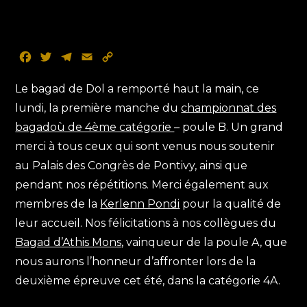
F
T
T
E
C
a
w
e
m
o
c
i
l
a
p
Le bagad de Dol a remporté haut la main, ce
e
t
e
i
y
lundi, la première manche du
championnat des
b
t
g
l
L
bagadoù de 4ème catégorie
– poule B. Un grand
o
e
r
i
merci à tous ceux qui sont venus nous soutenir
o
r
a
n
k
m
k
au Palais des Congrès de Pontivy, ainsi que
pendant nos répétitions. Merci également aux
membres de la
Kerlenn Pondi
pour la qualité de
leur accueil. Nos félicitations à nos collègues du
Bagad d’Athis Mons
, vainqueur de la poule A, que
nous aurons l’honneur d’affronter lors de la
deuxième épreuve cet été, dans la catégorie 4A.