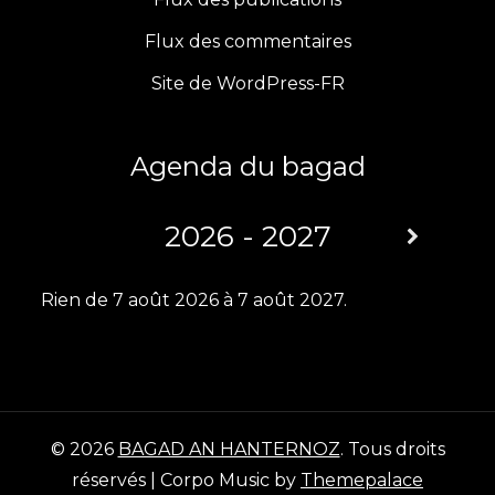
o
g
e
b
Flux des commentaires
o
r
r
e
Site de WordPress-FR
k
a
m
Agenda du bagad
2026 - 2027
Rien de 7 août 2026 à 7 août 2027.
© 2026
BAGAD AN HANTERNOZ
. Tous droits
réservés | Corpo Music by
Themepalace