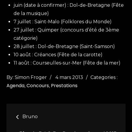
juin (date à confirmer) : Dol-de-Bretagne (Fête
de la musique)
7 juillet : Saint-Malo (Folklores du Monde)
27 juillet : Quimper (concours d’été de 3ème
catégorie)
28 juillet : Dol-de-Bretagne (Saint-Samson)
10 août : Créances (Fête de la carotte)
11 août : Courseulles-sur-Mer (Fête de la mer)
Posted
Categories
By:
Simon Froger
4 mars 2013
Categories :
Agenda
Concours
Prestations
on
:
Navigation
Bruno
de