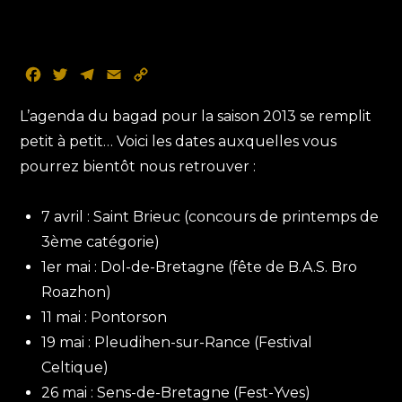
F
T
T
E
C
a
w
e
m
o
c
i
l
a
p
L’agenda du bagad pour la saison 2013 se remplit
e
t
e
i
y
petit à petit… Voici les dates auxquelles vous
b
t
g
l
L
pourrez bientôt nous retrouver :
o
e
r
i
o
r
a
n
k
m
k
7 avril : Saint Brieuc (concours de printemps de
3ème catégorie)
1er mai : Dol-de-Bretagne (fête de B.A.S. Bro
Roazhon)
11 mai : Pontorson
19 mai : Pleudihen-sur-Rance (Festival
Celtique)
26 mai : Sens-de-Bretagne (Fest-Yves)