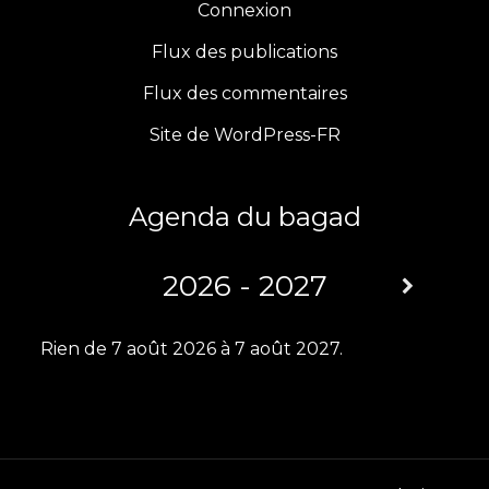
b
a
t
u
Connexion
Flux des publications
o
g
e
b
Flux des commentaires
o
r
r
e
Site de WordPress-FR
k
a
m
Agenda du bagad
2026 - 2027
Rien de 7 août 2026 à 7 août 2027.