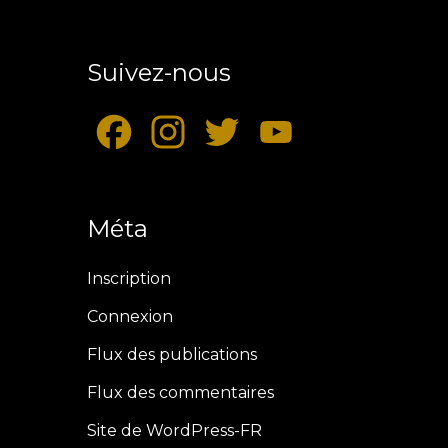
Suivez-nous
F
I
T
Y
a
n
w
o
Méta
c
s
i
u
e
t
t
T
Inscription
b
a
t
u
Connexion
Flux des publications
o
g
e
b
Flux des commentaires
o
r
r
e
Site de WordPress-FR