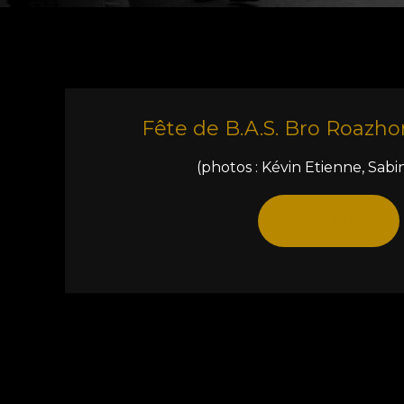
Fête de B.A.S. Bro Roazho
(photos : Kévin Etienne, Sabi
Read More